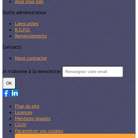
Aller plus loin
Outils administrateur
Liens utiles
R.G.P.D.
Remerciements
Contacts
Nous contacter
Je m'abonne à la newsletter
OK
Plan du site
Licences
Mentions légales
CGUV
Paramétrer vos cookies