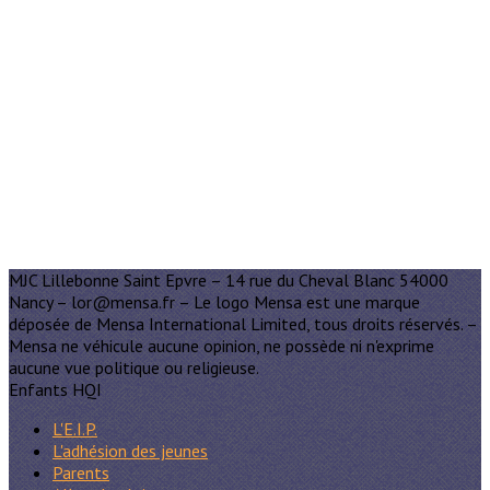
MJC Lillebonne Saint Epvre – 14 rue du Cheval Blanc 54000
Nancy – lor@mensa.fr – Le logo Mensa est une marque
déposée de Mensa International Limited, tous droits réservés. –
Mensa ne véhicule aucune opinion, ne possède ni n'exprime
aucune vue politique ou religieuse.
Enfants HQI
L'E.I.P.
L'adhésion des jeunes
Parents