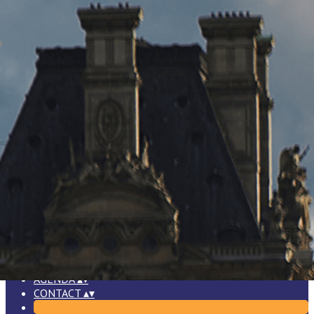
Exporter les lignes sélectionnées
Exporter toutes les colonnes
Exporter uniquement les colonnes affichées
Menu
Ajoutez un logo, un bouton, des réseaux sociaux
Cliquez pour éditer
ACCUEIL
▴
▾
QUI SOMMES-NOUS ?
▴
▾
NOUS REJOINDRE
▴
▾
Pourquoi nous rejoindre ?
Vous vous questionnez ?
Adhérer !
Cotisation
AGENDA
▴
▾
CONTACT
▴
▾